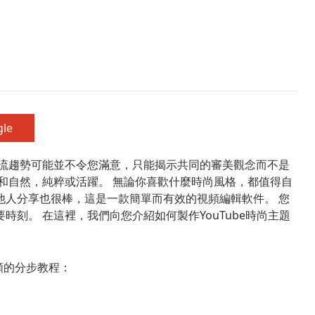
gle
主流趨勢可能並不令您滿意，只能揭示共同的審美觀念而不是
和自然，純粹或活躍。 無論你喜歡什麼時尚風格，都值得自
裝並與他人分享也很棒，這是一款簡單而有效的視頻編輯軟件。 您
刻。 在這裡，我們向您介紹如何製作YouTube時尚主題
尚視頻的分步教程：
Action Cam Tool
立即發生個人差異