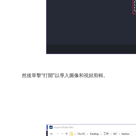
然後單擊“打開”以導入圖像和視頻剪輯。