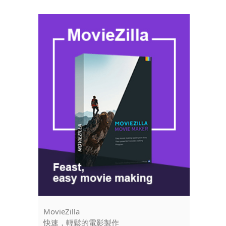
MovieZilla
Instant T
快速，輕鬆的電影製作
輕鬆修剪