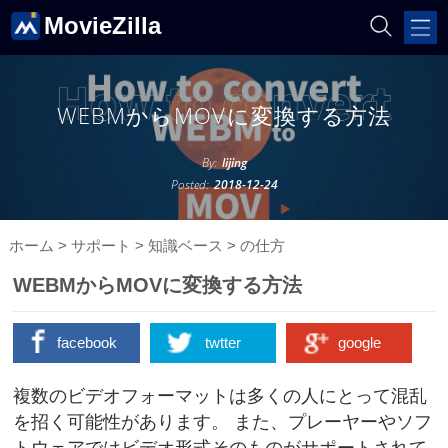
MovieZilla
WEBMからMOVに変換する方法
By:
lijing
Posted:
2018-12-24
ホーム
>
サポート
>
知識ベース
>
の仕方
WEBMからMOVに変換する方法
facebook
twtter
google
複数のビデオフォーマットは多くの人にとって混乱
を招く可能性があります。 また、プレーヤーやソフ
トウェアではビデオ形式そのものがサポートされて