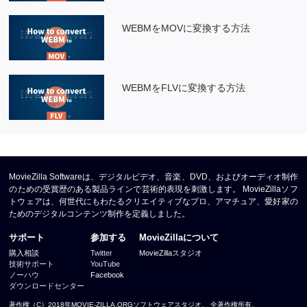
WEBMをMOVに変換する方法
WEBMをFLVに変換する方法
MovieZilla Softwareは、デジタルビデオ、音楽、DVD、およびオーディオ制作
のための受賞歴のある製品ラインで芸術的表現を刺激します。 MovieZillaソフ
トウェアは、何世代にもわたるクリエイティブなプロ、アマチュア、愛好家の
ためのデジタルコンテンツ制作を定義しました。
サポート
参加する
MovieZillaについて
購入相談
Twitter
MovieZillaスタジオ
技術サポート
YouTube
ノーハウ
Facebook
ダウンロードセンター
著作権（C）2018年MOVIE-ZILLA.ORGソフトウェアスタジオ。 全著作権所有。