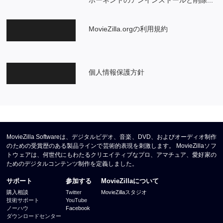
ポーネントのアンインストールと削除...
MovieZilla.orgの利用規約
個人情報保護方針
MovieZilla Softwareは、デジタルビデオ、音楽、DVD、およびオーディオ制作
のための受賞歴のある製品ラインで芸術的表現を刺激します。 MovieZillaソフ
トウェアは、何世代にもわたるクリエイティブなプロ、アマチュア、愛好家の
ためのデジタルコンテンツ制作を定義しました。
サポート
参加する
MovieZillaについて
購入相談
Twitter
MovieZillaスタジオ
技術サポート
YouTube
ノーハウ
Facebook
ダウンロードセンター