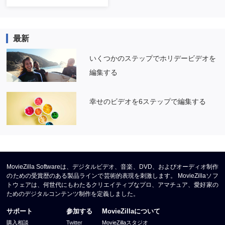
最新
いくつかのステップでホリデービデオを
編集する
幸せのビデオを6ステップで編集する
MovieZilla Softwareは、デジタルビデオ、音楽、DVD、およびオーディオ制作
のための受賞歴のある製品ラインで芸術的表現を刺激します。 MovieZillaソフ
トウェアは、何世代にもわたるクリエイティブなプロ、アマチュア、愛好家の
ためのデジタルコンテンツ制作を定義しました。
サポート
参加する
MovieZillaについて
購入相談
Twitter
MovieZillaスタジオ