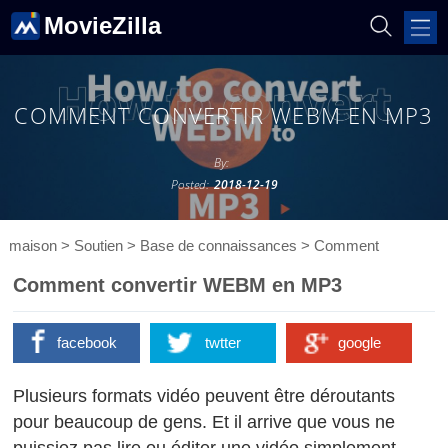
MovieZilla
COMMENT CONVERTIR WEBM EN MP3
By:
Posted:
2018-12-19
maison
>
Soutien
>
Base de connaissances
>
Comment
Comment convertir WEBM en MP3
facebook
twtter
google
Plusieurs formats vidéo peuvent être déroutants
pour beaucoup de gens. Et il arrive que vous ne
puissiez pas lire ou éditer une vidéo simplement