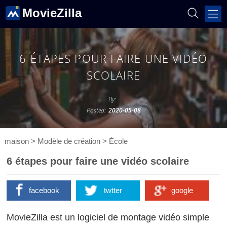
MovieZilla
6 ÉTAPES POUR FAIRE UNE VIDÉO
SCOLAIRE
By:
Posted:
2020-05-08
maison
>
Modèle de création
>
École
6 étapes pour faire une vidéo scolaire
facebook
twtter
google
MovieZilla est un logiciel de montage vidéo simple