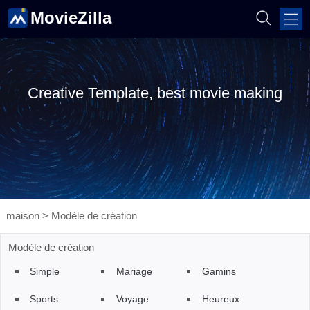
MovieZilla
Creative Template, best movie making
maison
>
Modèle de création
Modèle de création
Simple
Mariage
Gamins
Sports
Voyage
Heureux