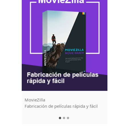
MovieZilla
Instant T
s de
Fabricación de películas rápida y fácil
Recortar 