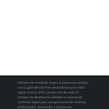
Software de moviezilla inspira la expression artistica
con su galardonada línea de productos para video
digital, música, DVD y producción de audio. El
software de Montreal ha definido la creación de
contenido digital para una generación de creativos
profesionales, aficionados y entusiastas.