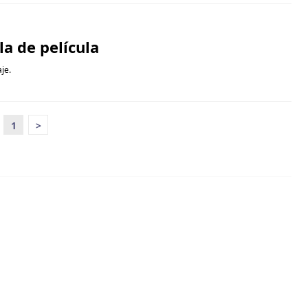
la de película
aje.
1
>