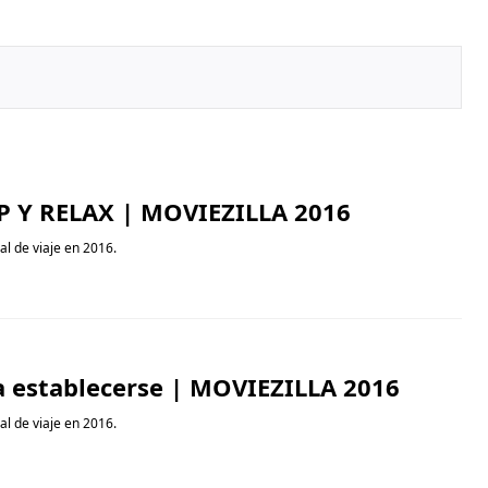
UP Y RELAX | MOVIEZILLA 2016
ial de viaje en 2016.
Action Cam Tool
ara establecerse | MOVIEZILLA 2016
Haga las diferencias personale
ial de viaje en 2016.
inmediato