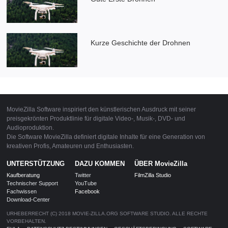
Kurze Geschichte der Drohnen
MovieZilla Software inspiriert den künstlerischen Ausdruck mit seiner
preisgekrönten Produktlinie für digitale Video-, Musik-, DVD- und
Audioproduktion.
Die Software MovieZilla definiert digitale Inhalte für eine Generation von
kreativen Profis, Amateuren und Enthusiasten.
UNTERSTÜTZUNG
DAZU KOMMEN
ÜBER MovieZilla
Kaufberatung
Twitter
FilmZilla Studio
Technischer Support
YouTube
Fachwissen
Facebook
Download-Center
URHEBERRECHT (C) 2018 MOVIE-ZILLA.ORG SOFTWARE STUDIO. ALLE RECHTE
VORBEHALTEN.