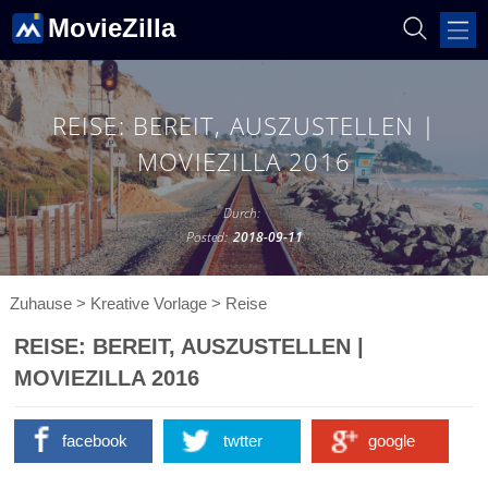
MovieZilla
REISE: BEREIT, AUSZUSTELLEN |
MOVIEZILLA 2016
Durch:
Posted:
2018-09-11
Zuhause
>
Kreative Vorlage
>
Reise
REISE: BEREIT, AUSZUSTELLEN |
MOVIEZILLA 2016
facebook
twtter
google