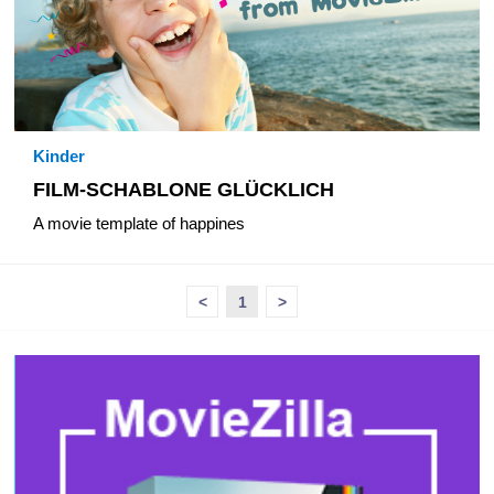
Kinder
FILM-SCHABLONE GLÜCKLICH
A movie template of happines
<
1
>