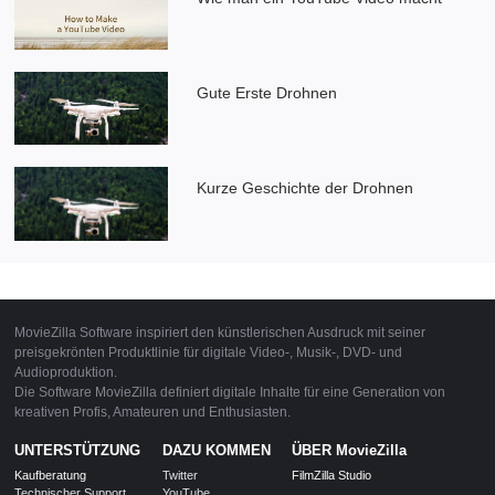
Gute Erste Drohnen
Kurze Geschichte der Drohnen
MovieZilla Software inspiriert den künstlerischen Ausdruck mit seiner
preisgekrönten Produktlinie für digitale Video-, Musik-, DVD- und
Audioproduktion.
Die Software MovieZilla definiert digitale Inhalte für eine Generation von
kreativen Profis, Amateuren und Enthusiasten.
UNTERSTÜTZUNG
DAZU KOMMEN
ÜBER MovieZilla
Kaufberatung
Twitter
FilmZilla Studio
Technischer Support
YouTube