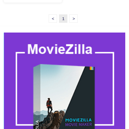
<
1
>