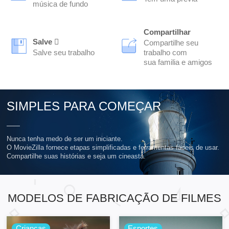
música de fundo
Compartilhar
Salve 
Compartilhe seu
Salve seu trabalho
trabalho com
sua familia e amigos
SIMPLES PARA COMEÇAR
Nunca tenha medo de ser um iniciante.
O MovieZilla fornece etapas simplificadas e ferramentas fáceis de usar.
Compartilhe suas histórias e seja um cineasta.
MODELOS DE FABRICAÇÃO DE FILMES
Crianças
Esportes