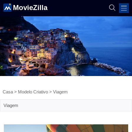
MovieZilla
Casa
>
Modelo Criativo
>
Viagem
Viagem