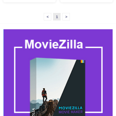
<
1
>